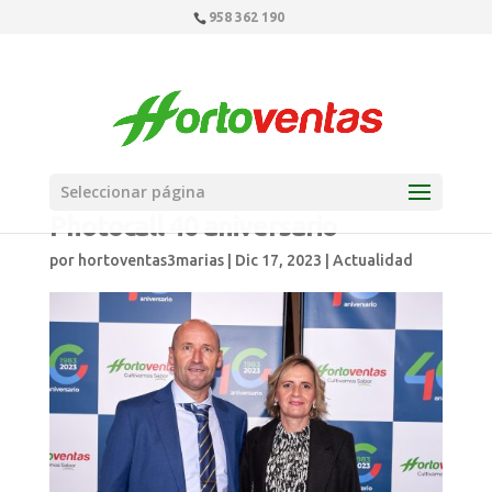
958 362 190
Seleccionar página
Photocall 40 aniversario
por
hortoventas3marias
|
Dic 17, 2023
|
Actualidad