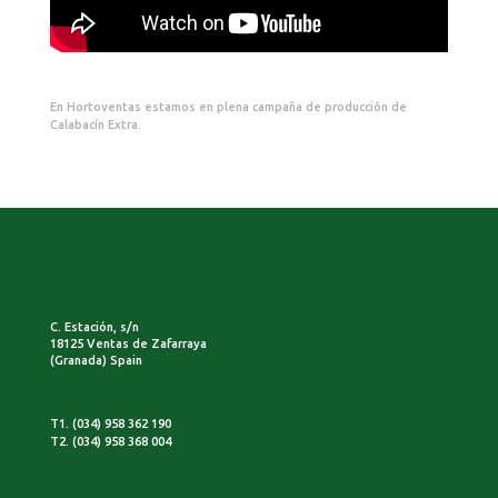
En Hortoventas estamos en plena campaña de producción de
Calabacín Extra.
C. Estación, s/n
18125 Ventas de Zafarraya
(Granada) Spain
T1. (034) 958 362 190
T2. (034) 958 368 004