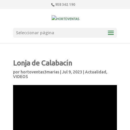
958 362 190
Seleccionar página
Lonja de Calabacín
por
hortoventas3marias
|
Jul 9, 2023
|
Actualidad
,
VIDEOS