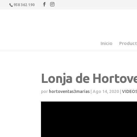
958 362 190
Inicio
Produc
Lonja de Hortov
por
hortoventas3marias
|
Ago 14, 2020
|
VIDEO