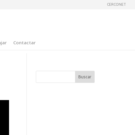
CERCONET
jar
Contactar